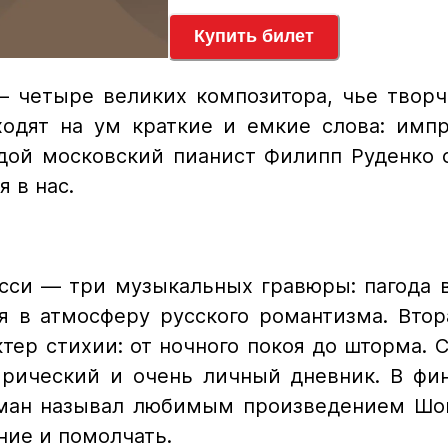
Купить билет
 четыре великих композитора, чье творче
ходят на ум краткие и емкие слова: импр
одой московский пианист Филипп Руденко
 в нас.
си — три музыкальных гравюры: пагода в
 в атмосферу русского романтизма. Втор
тер стихии: от ночного покоя до шторма.
ирический и очень личный дневник. В фи
уман называл любимым произведением Шоп
ние и помолчать.