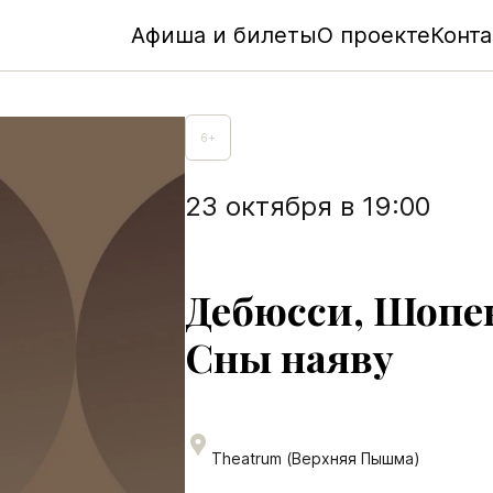
Афиша и билеты
О проекте
Конт
6
+
23
октября
в
19:00
Дебюсси, Шопен
Сны наяву
Theatrum (Верхняя Пышма)