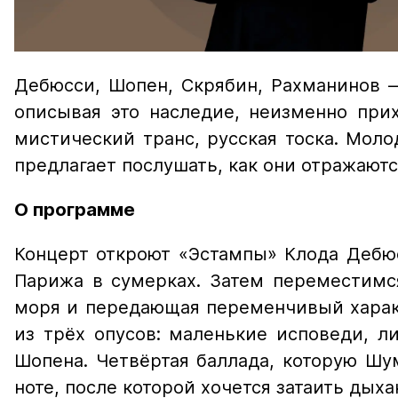
Дебюсси, Шопен, Скрябин, Рахманинов —
описывая это наследие, неизменно при
мистический транс, русская тоска. Мол
предлагает послушать, как они отражаются
О программе
Концерт откроют «Эстампы» Клода Дебюс
Парижа в сумерках. Затем переместимся
моря и передающая переменчивый харак
из трёх опусов: маленькие исповеди, л
Шопена. Четвёртая баллада, которую Ш
ноте, после которой хочется затаить дыха