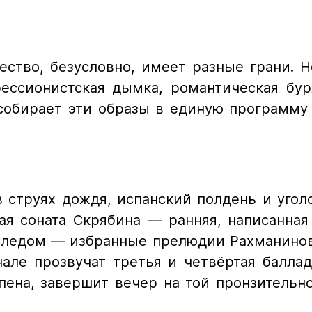
ство, безусловно, имеет разные грани. Н
ессионистская дымка, романтическая бур
 собирает эти образы в единую программу
 струях дождя, испанский полдень и угол
ая соната Скрябина — ранняя, написанная
 Следом — избранные прелюдии Рахманино
нале прозвучат третья и четвёртая балла
ена, завершит вечер на той пронзительн