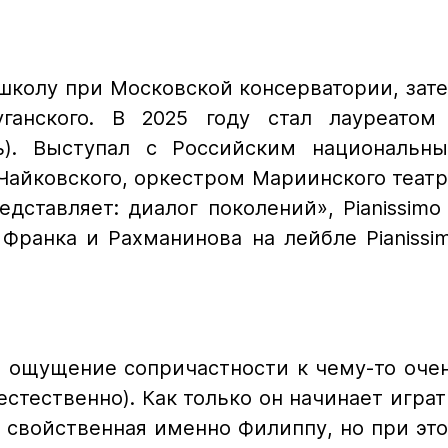
школу при Московской консерватории, зат
анского. В 2025 году стал лауреатом 
ь). Выступал с Российским национальн
айковского, оркестром Мариинского театр
ставляет: диалог поколений», Pianissimo
 Франка и Рахманинова на лейбле Pianissi
 ощущение сопричастности к чему-то оче
стественно). Как только он начинает играт
, свойственная именно Филиппу, но при эт